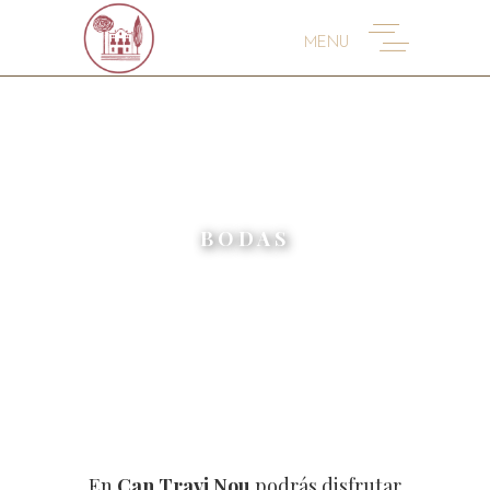
BODAS
En
Can Travi Nou
podrás disfrutar