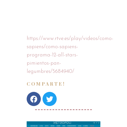
Bogavante con garbanzos.
¡No os perdáis la receta!
https://www.rtve.es/play/videos/como-
sapiens/como-sapiens-
programa-12-all-stars-
pimientos-pan-
legumbres/5684940/
COMPARTE!