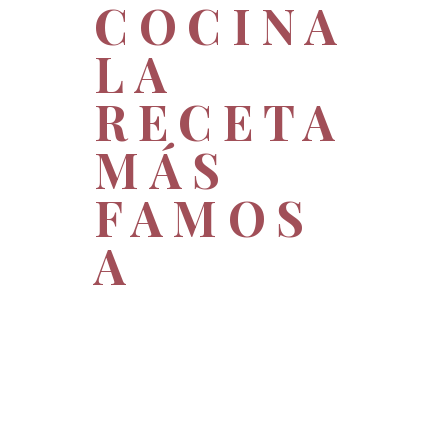
COCINA
LA
RECETA
MÁS
FAMOS
A
La actriz Elena Furiase,
buscaba una receta que uniera
legumbre y marisco. La
encontró en uno de nuestros
platos más vendidos: el