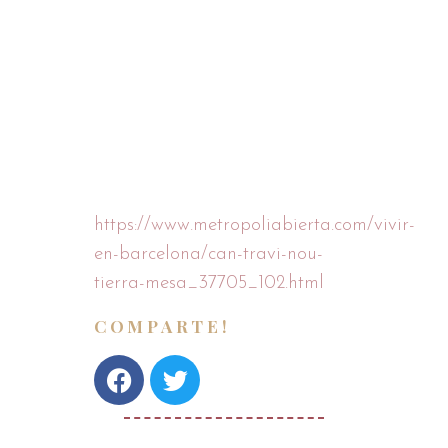
Barcelona nos descubre en su
sección “Rincones de Barcelona”.
Descubre un poco más de la
historia que nos rodea.
¡No os perdáis el artículo!
https://www.metropoliabierta.com/vivir-
en-barcelona/can-travi-nou-
tierra-mesa_37705_102.html
COMPARTE!