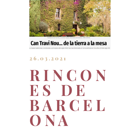
26.03.2021
RINCON
ES DE
BARCEL
ONA
La revista digital Metropoli de