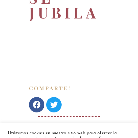
JUBILA
Después de 34 años al mando
del restaurante llega su
jubilación, más que merecida.
¡Le deseamos lo mejor en esta
nueva etapa!
COMPARTE!
Utilizamos cookies en nuestro sitio web para ofercer la